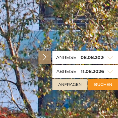
ANREISE
ABREISE
ANFRAGEN
BUCHEN