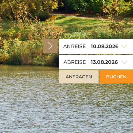
ANREISE
ABREISE
ANFRAGEN
BUCHEN