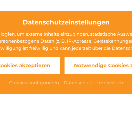
ches
Datenschutzeinstellungen
tage sind von diesem Arrangement ausgeschlossen
 App
ogien, um externe Inhalte einzubinden, statistische Ausw
sonenbezogene Daten (z. B. IP-Adresse, Gerätekennungen, C
r
nwilligung ist freiwillig und kann jederzeit über die Daten
 Cookies akzeptieren
Notwendige Cookies 
Cookies konfigurieren
Datenschutz
Impressum
angement ausgeschlossen
rei
 inkl. Frühstück
,- inkl. Frühstück