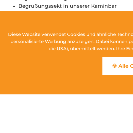
Begrüßungssekt in unserer Kaminbar
kostenfreie Nutzung unseres Wellnessberei
Anreise täglich möglich* Bestimmte Feier
Tourenvorschläge über unsere Gastfreund-
Diese Website verwendet Cookies und ähnliche Technol
kuscheliger Leih-Bademantel
personalisierte Werbung anzuzeigen. Dabei können per
Flasche Wasser bei Anreise auf dem Zimme
die USA), übermittelt werden. Ihre Ei
🍪 Alle
Hinweis
Bestimmte Feiertage sind von diesem Arr
Kinder bis 6 Jahre im Bett der Eltern kostenf
Kinder 6 - 12 Jahre Zustellbett pro Tag € 15,-
Kinder 12 - 17 Jahre Zustellbett pro Tag € 30