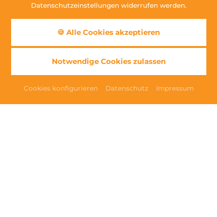
Datenschutzeinstellungen widerrufen werden.
🍪 Alle Cookies akzeptieren
Notwendige Cookies zulassen
Cookies konfigurieren
Datenschutz
Impressum
Romantik-Arrangement
01.01. - 31.12.2026
2
Nächte
Unser Angebot für gemütliche Tage zu zweit
Haben Sie Lust auf romantische Tage zu zweit?
Dann lassen Sie sich gemeinsam verwöhnen und
erleben Sie bei uns einen kulinarischen,
romantischen und sinnlichen Urlaub.