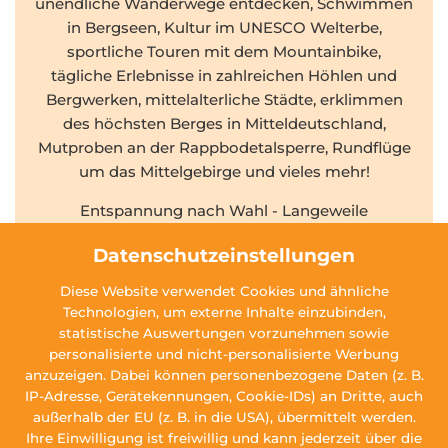
unendliche Wanderwege entdecken, Schwimmen
in Bergseen, Kultur im UNESCO Welterbe,
sportliche Touren mit dem Mountainbike,
tägliche Erlebnisse in zahlreichen Höhlen und
Bergwerken, mittelalterliche Städte, erklimmen
des höchsten Berges in Mitteldeutschland,
Mutproben an der Rappbodetalsperre, Rundflüge
um das Mittelgebirge und vieles mehr!
Entspannung nach Wahl - Langeweile
ausgeschlossen!
Datenschutzeinstellungen
Genießen Sie eine Woche im Hotel Njord inklusive
Diese Website verwendet Cookies und ähnliche
Halbpension und vielen Vorteilen
Technologien, um externe Inhalte einzubinden,
€ 771,-
statistische Auswertungen vorzunehmen sowie
ab
pro Person
personalisierte und nicht-personalisierte Werbung
anzuzeigen. Dabei können personenbezogene Daten (z. B.
DETAILS
ANFRAGEN
BUCHEN
IP-Adresse, Gerätekennungen, Cookie-IDs) an Dritte, auch
außerhalb der EU (z. B. in die USA), übermittelt werden.
Ihre Einwilligung ist freiwillig und kann jederzeit über die